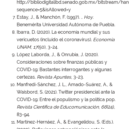
http://bibliodigitalibd.senado.gob.mx/bitstrea
sequence=5&isAllowed=y
Estay, J., & Manchón, F. (1997).
.. Hoy
.
Benemérita Universidad Autónoma de Puebla.
Ibarra, D. (2020). La economía mundial y sus
vericuetos (incluido el coronavirus).
Economía
UNAM
,
17
(50), 3-24.
López Laborda, J., & Onrubia, J. (2020).
Consideraciones sobre finanzas públicas y
COVID-19: Bastantes interrogantes y algunas
certezas.
Revista Apuntes
, 3-23.
Manfredi-Sánchez, J. L., Amado-Suárez, A., &
Waisbord, S. (2021). Twitter presidencial ante la
COVID-19: Entre el populismo y la política pop.
Revista Científica de Educomunicación
,
66
(24),
83-94.
Martínez-Hernáez, Á., & Evangelidou, S. (Eds.).