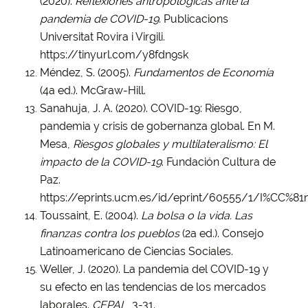
(2020).
Reflexiones antropológicas ante la
pandemia de COVID-19
. Publicacions
Universitat Rovira i Virgili.
https://tinyurl.com/y8fdn9sk
Méndez, S. (2005).
Fundamentos de Economía
(4a ed.). McGraw-Hill.
Sanahuja, J. A. (2020). COVID-19: Riesgo,
pandemia y crisis de gobernanza global. En M.
Mesa,
Riesgos globales y multilateralismo: El
impacto de la COVID-19
. Fundación Cultura de
Paz.
https://eprints.ucm.es/id/eprint/60555/1/I%CC%8
Toussaint, E. (2004).
La bolsa o la vida. Las
finanzas contra los pueblos
(2a ed.). Consejo
Latinoamericano de Ciencias Sociales.
Weller, J. (2020). La pandemia del COVID-19 y
su efecto en las tendencias de los mercados
laborales.
CEPAL
, 3-31.