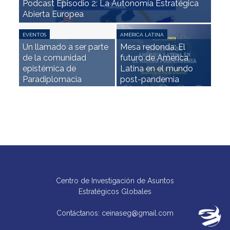
Podcast Episodio 2: La Autonomía Estratégica
Cur
Abierta Europea
Neg
AMÉR
Mes
EVENTOS
AMÉRICA LATINA
Un llamado a ser parte
Mesa redonda: El
ele
de la comunidad
futuro de América
pres
epistémica de
Latina en el mundo
EE.
Paradiplomacia
post-pandemia
glo
Centro de Investigación de Asuntos
Estratégicos Globales
Contáctanos: ceinaseg@gmail.com