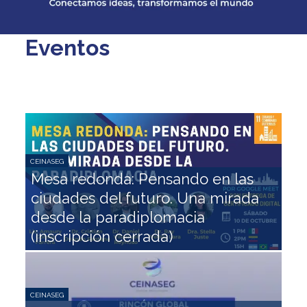
Eventos
CEINASEG
Mesa redonda: Pensando en las
ciudades del futuro. Una mirada
CEIN
desde la paradiplomacia
In
(inscripción cerrada)
Ch
CEINASEG
CEIN