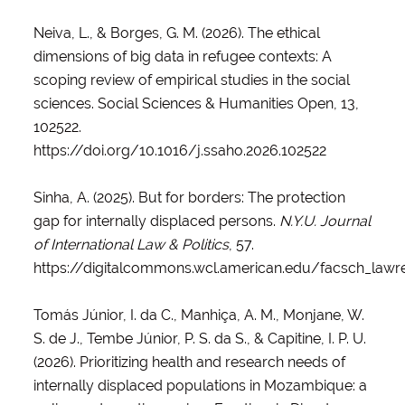
Neiva, L., & Borges, G. M. (2026). The ethical
dimensions of big data in refugee contexts: A
scoping review of empirical studies in the social
sciences. Social Sciences & Humanities Open, 13,
102522.
https://doi.org/10.1016/j.ssaho.2026.102522
Sinha, A. (2025). But for borders: The protection
gap for internally displaced persons.
N.Y.U. Journal
of International Law & Politics
, 57.
https://digitalcommons.wcl.american.edu/facsch_lawr
Tomás Júnior, I. da C., Manhiça, A. M., Monjane, W.
S. de J., Tembe Júnior, P. S. da S., & Capitine, I. P. U.
(2026). Prioritizing health and research needs of
internally displaced populations in Mozambique: a