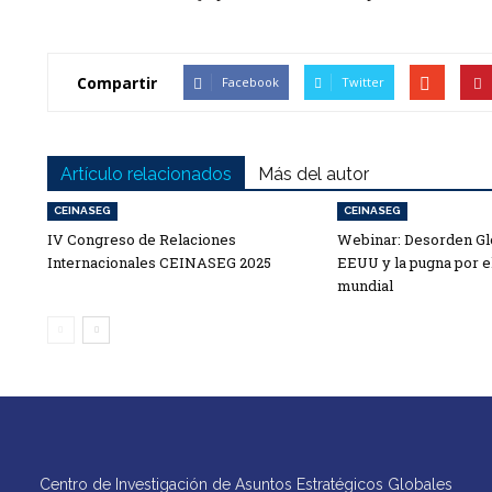
Compartir
Facebook
Twitter
Artículo relacionados
Más del autor
CEINASEG
CEINASEG
IV Congreso de Relaciones
Webinar: Desorden Glo
Internacionales CEINASEG 2025
EEUU y la pugna por e
mundial
Centro de Investigación de Asuntos Estratégicos Globales