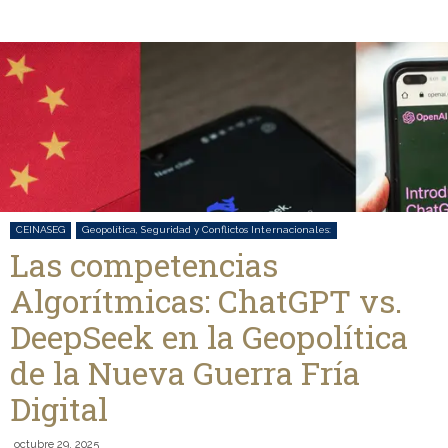
CEINASEG
Geopolítica, Seguridad y Conflictos Internacionales:
Las competencias
Algorítmicas: ChatGPT vs.
DeepSeek en la Geopolítica
de la Nueva Guerra Fría
Digital
octubre 29, 2025