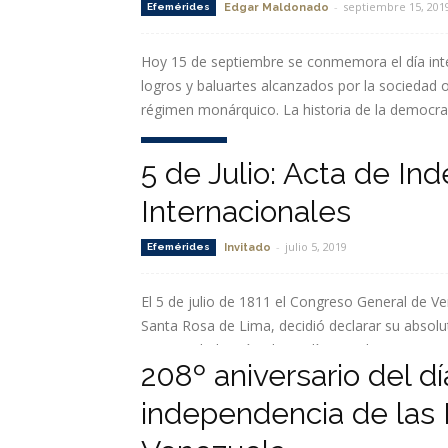
-
septiembre 15, 201
Efemérides
Edgar Maldonado
Hoy 15 de septiembre se conmemora el día inte
logros y baluartes alcanzados por la sociedad o
régimen monárquico. La historia de la democrac
Leer más
5 de Julio: Acta de I
Internacionales
-
julio 5, 2019
Efemérides
Invitado
El 5 de julio de 1811 el Congreso General de Ve
Santa Rosa de Lima, decidió declarar su absolu
rompiendo los vínculos políticos administrativos
208º aniversario del dí
Leer más
independencia de las 