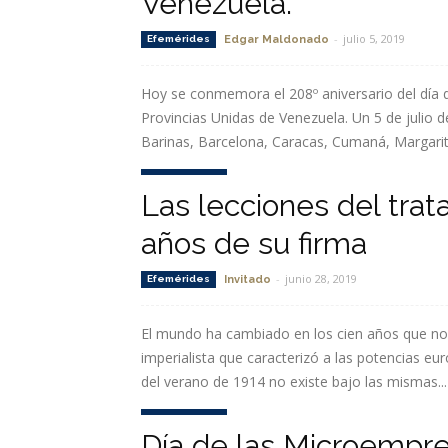
Venezuela.
-
julio 5, 2019
Efemérides
Edgar Maldonado
Hoy se conmemora el 208º aniversario del día d
Provincias Unidas de Venezuela. Un 5 de julio d
Barinas, Barcelona, Caracas, Cumaná, Margarita
Leer más
Las lecciones del trat
años de su firma
-
junio 28, 2019
Efemérides
Invitado
El mundo ha cambiado en los cien años que nos s
imperialista que caracterizó a las potencias e
del verano de 1914 no existe bajo las mismas...
Leer más
Día de las Microempre