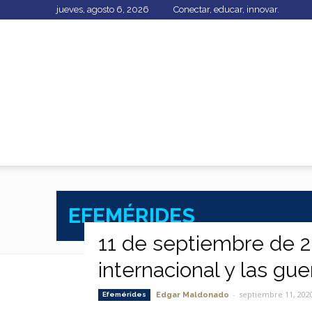
jueves, agosto 6, 2026
Conectar, educar, innovar.
EFEMÉRIDES
11 de septiembre de 20
internacional y las g
-
septiembre 11, 202
Efemérides
Edgar Maldonado