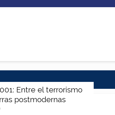
CEINASEG
01: Entre el terrorismo
uerras postmodernas
0